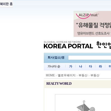
회사(업소)명
가나다 순
가
나
다
라
HOME
옐로우페이지
부동산
부동산
>
>
>
REALTY WORLD