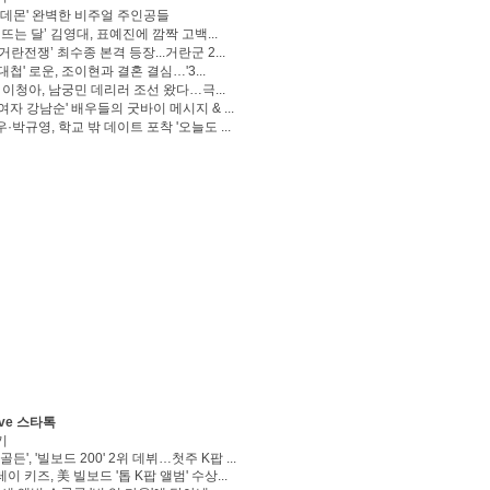
 데몬' 완벽한 비주얼 주인공들
 뜨는 달’ 김영대, 표예진에 깜짝 고백...
거란전쟁’ 최수종 본격 등장...거란군 2...
대첩' 로운, 조이현과 결혼 결심…'3...
' 이청아, 남궁민 데리러 조선 왔다…극...
여자 강남순' 배우들의 굿바이 메시지 & ...
·박규영, 학교 밖 데이트 포착 '오늘도 ...
ve 스타톡
기
골든', '빌보드 200' 2위 데뷔…첫주 K팝 ...
이 키즈, 美 빌보드 '톱 K팝 앨범' 수상...