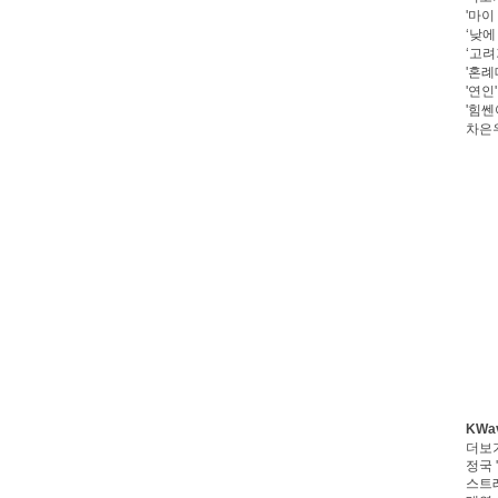
'마이
‘낮에
‘고려
'혼례
'연인
'힘쎈
차은우
KWa
더보
정국 '
스트레