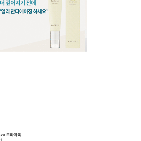
ave 드라마톡
기