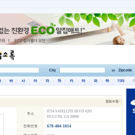
City
Zipcode
or
마
바
사
아
자
차
카
타
파
하
기타
8754 SATELLITE BLVD #201
주소
DULUTH, GA 30096
전화번호
678-404-1014