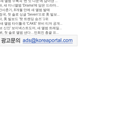
 새 앨범 수록곡 '번 잇 다운'에 담아낸 ...
, 새 미니앨범 'Drama'에 담은 드라마...
사춘기, 8개월 만에 새 앨범 발매
정국, 첫 솔로 싱글 'Seven'으로 美 빌보...
, 美 빌보드 '핫 트렌딩 송즈' 1위
Y, 새 앨범 타이틀곡 'CAKE' 뮤비 티저 공개...
브 신인' 보이넥스트도어, 새 앨범 트레일...
 뷔, 첫 솔로 앨범 낸다…민희진 총괄 프...