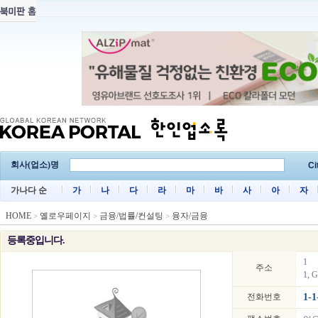
회사(업소)명
Ci
가나다 순
가
나
다
라
마
바
사
아
자
HOME
옐로우페이지
금융/법률/컨설팅
융자/금융
>
>
>
등록중입니다.
1
주소
1, 
전화번호
1-1