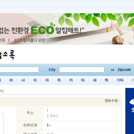
City
Zipcode
or
마
바
사
아
자
차
카
타
파
하
기타
비)
1
주소
1, GA 1
전화번호
1--