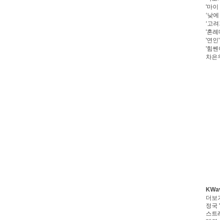
'마이
‘낮에
‘고려
'혼례
'연인
'힘쎈
차은우
KWa
더보
정국 '
스트레