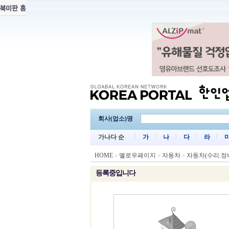
회사(업소)명
가나다 순
가
나
다
라
HOME
옐로우페이지
자동차
자동차(수리.정
>
>
>
등록중입니다