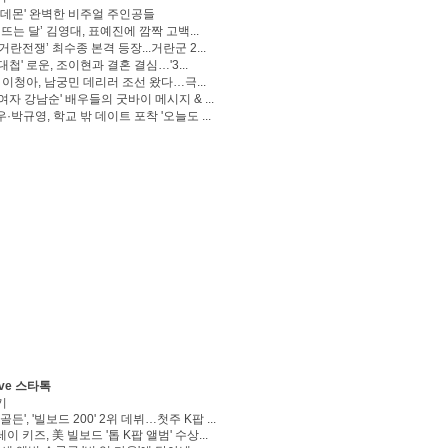
 데몬' 완벽한 비주얼 주인공들
 뜨는 달’ 김영대, 표예진에 깜짝 고백...
거란전쟁’ 최수종 본격 등장...거란군 2...
대첩' 로운, 조이현과 결혼 결심…'3...
' 이청아, 남궁민 데리러 조선 왔다…극...
여자 강남순' 배우들의 굿바이 메시지 & ...
·박규영, 학교 밖 데이트 포착 '오늘도 ...
ve 스타톡
기
골든', '빌보드 200' 2위 데뷔…첫주 K팝 ...
이 키즈, 美 빌보드 '톱 K팝 앨범' 수상...