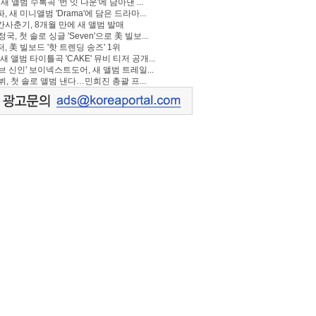
 새 앨범 수록곡 '번 잇 다운'에 담아낸 ...
, 새 미니앨범 'Drama'에 담은 드라마...
사춘기, 8개월 만에 새 앨범 발매
정국, 첫 솔로 싱글 'Seven'으로 美 빌보...
, 美 빌보드 '핫 트렌딩 송즈' 1위
Y, 새 앨범 타이틀곡 'CAKE' 뮤비 티저 공개...
브 신인' 보이넥스트도어, 새 앨범 트레일...
 뷔, 첫 솔로 앨범 낸다…민희진 총괄 프...