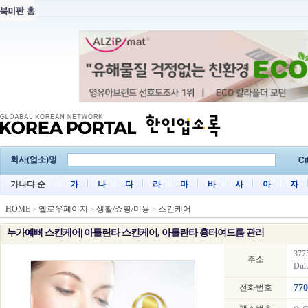
회사(업소)명
Ci
가나다 순
가
나
다
라
마
바
사
아
자
HOME
옐로우페이지
생활/쇼핑/미용
스킨케어
>
>
>
누가예뻐 스킨케어| 아틀란타 스킨케어, 아틀란타 흉터여드름 관리
377
주소
Dul
전화번호
770