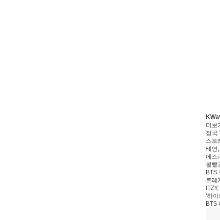
KWa
더보
정국 '
스트레
태연,
에스파
볼빨간
BTS 
트레저
ITZ
'하이
BTS