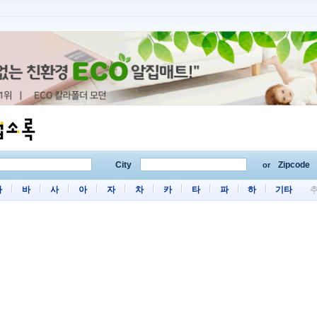
City
Zipcode
or
마
바
사
아
자
차
카
타
파
하
기타