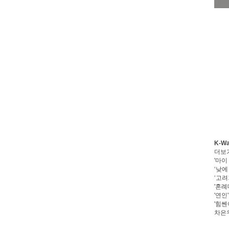
K-W
더보
'마이
‘낮에
‘고려
'혼례
'연인
'힘쎈
차은우