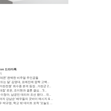
ave 드라마톡
기
 데몬' 완벽한 비주얼 주인공들
 뜨는 달’ 김영대, 표예진에 깜짝 고백...
거란전쟁’ 최수종 본격 등장...거란군 2...
대첩' 로운, 조이현과 결혼 결심…'3...
' 이청아, 남궁민 데리러 조선 왔다…극...
여자 강남순' 배우들의 굿바이 메시지 & ...
·박규영, 학교 밖 데이트 포착 '오늘도 ...