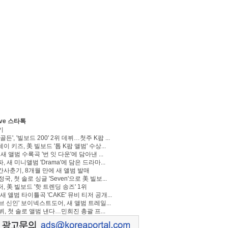
ve 스타톡
기
골든', '빌보드 200' 2위 데뷔…첫주 K팝 ...
이 키즈, 美 빌보드 '톱 K팝 앨범' 수상...
 새 앨범 수록곡 '번 잇 다운'에 담아낸 ...
, 새 미니앨범 'Drama'에 담은 드라마...
사춘기, 8개월 만에 새 앨범 발매
정국, 첫 솔로 싱글 'Seven'으로 美 빌보...
, 美 빌보드 '핫 트렌딩 송즈' 1위
Y, 새 앨범 타이틀곡 'CAKE' 뮤비 티저 공개...
브 신인' 보이넥스트도어, 새 앨범 트레일...
 뷔, 첫 솔로 앨범 낸다…민희진 총괄 프...