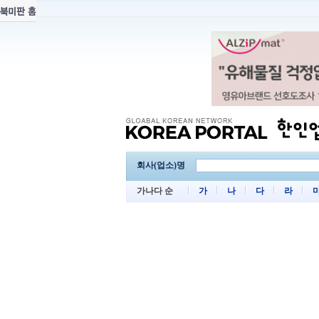
회사(업소)명
가나다 순
가
나
다
라