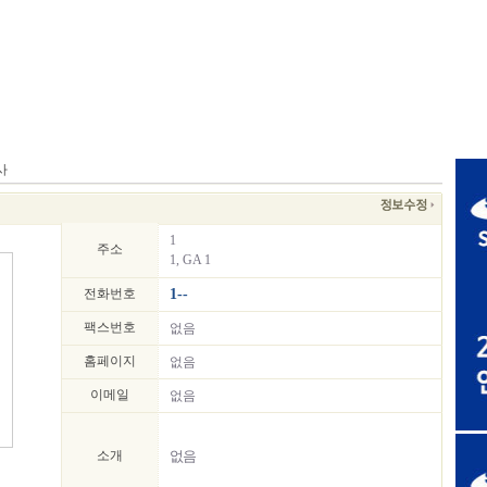
사
1
주소
1, GA 1
전화번호
1--
팩스번호
없음
홈페이지
없음
이메일
없음
소개
없음