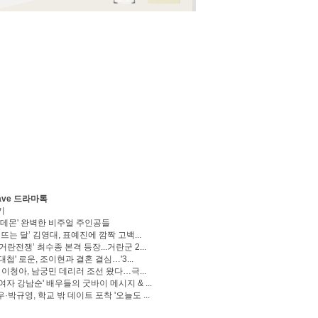
ave 드라마톡
기
 데몬' 완벽한 비주얼 주인공들
 뜨는 달’ 김영대, 표예진에 깜짝 고백...
거란전쟁’ 최수종 본격 등장...거란군 2...
대첩' 로운, 조이현과 결혼 결심…'3...
' 이청아, 남궁민 데리러 조선 왔다…극...
여자 강남순' 배우들의 굿바이 메시지 & ...
·박규영, 학교 밖 데이트 포착 '오늘도 ...