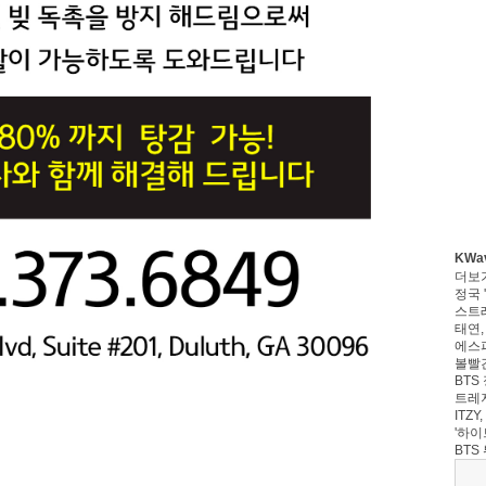
KWa
더보
정국 '
스트레
태연,
에스파
볼빨간
BTS 
트레저
ITZ
'하이
BTS