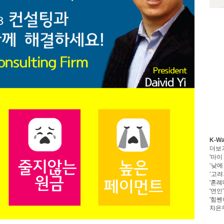
K-W
더보
'마이
‘낮에
‘고려
'혼례
'연인
'힘쎈
차은우