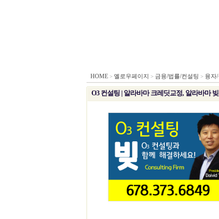
HOME
옐로우페이지
금융/법률/컨설팅
융자
>
>
>
O3 컨설팅 | 알라바마 크레딧교정, 알라바마 