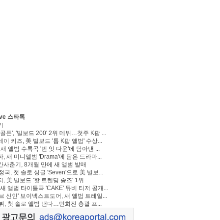
ve 스타톡
기
골든', '빌보드 200' 2위 데뷔…첫주 K팝 ...
이 키즈, 美 빌보드 '톱 K팝 앨범' 수상...
 새 앨범 수록곡 '번 잇 다운'에 담아낸 ...
, 새 미니앨범 'Drama'에 담은 드라마...
사춘기, 8개월 만에 새 앨범 발매
정국, 첫 솔로 싱글 'Seven'으로 美 빌보...
, 美 빌보드 '핫 트렌딩 송즈' 1위
Y, 새 앨범 타이틀곡 'CAKE' 뮤비 티저 공개...
브 신인' 보이넥스트도어, 새 앨범 트레일...
 뷔, 첫 솔로 앨범 낸다…민희진 총괄 프...