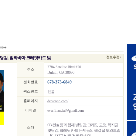
/금융
빚탕감, 알라바마 크레딧카드 빚
3784 Satellite Blvd #201
주소
Duluth, GA 30096
전화번호
678-373-6849
팩스번호
없음
홈페이지
debtconn.com/
이메일
everfinancial@gmail.com
O3 컨설팅과 함께 빚팅감, 크레딧 교정, 학자금
소개
빚탕감, 크레딧 카드 문제등의 해결을 도와드립
니다! 지금 바로 전화주세요!