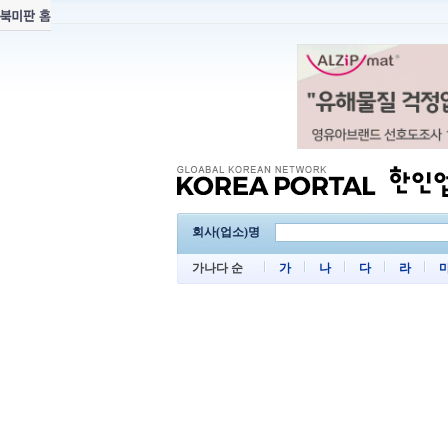
회사(업소)명
가나다 순
가
나
다
라