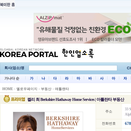
회사(업소)명
Ci
가나다 순
가
나
다
라
마
바
사
아
자
HOME
옐로우페이지
부동산
애틀랜타
>
>
>
켈리 최 Berkshire Hathaway Home Services | 아틀란타 부동산
33 S
주소
Alph
전화번호
678