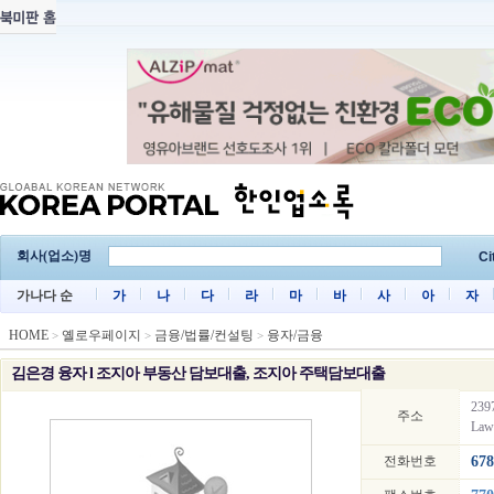
회사(업소)명
Ci
가나다 순
가
나
다
라
마
바
사
아
자
HOME
옐로우페이지
금융/법률/컨설팅
융자/금융
>
>
>
김은경 융자 l 조지아 부동산 담보대출, 조지아 주택담보대출
239
주소
Law
전화번호
678