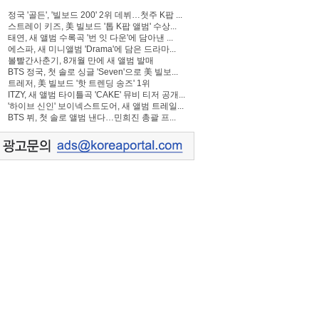
정국 '골든', '빌보드 200' 2위 데뷔…첫주 K팝 ...
스트레이 키즈, 美 빌보드 '톱 K팝 앨범' 수상...
태연, 새 앨범 수록곡 '번 잇 다운'에 담아낸 ...
에스파, 새 미니앨범 'Drama'에 담은 드라마...
볼빨간사춘기, 8개월 만에 새 앨범 발매
BTS 정국, 첫 솔로 싱글 'Seven'으로 美 빌보...
트레저, 美 빌보드 '핫 트렌딩 송즈' 1위
ITZY, 새 앨범 타이틀곡 'CAKE' 뮤비 티저 공개...
'하이브 신인' 보이넥스트도어, 새 앨범 트레일...
BTS 뷔, 첫 솔로 앨범 낸다…민희진 총괄 프...