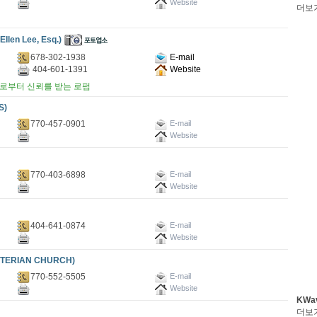
Website
더보
n Lee, Esq.)
678-302-1938
E-mail
404-601-1391
Website
로부터 신뢰를 받는 로펌
S)
770-457-0901
E-mail
Website
770-403-6898
E-mail
Website
404-641-0874
E-mail
Website
ERIAN CHURCH)
770-552-5505
E-mail
Website
KWa
더보