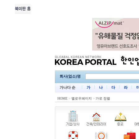
회사(업소)명
가나다 순
가
나
다
라
HOME
>
옐로우페이지
>
가로 정렬