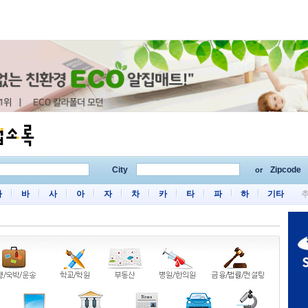
City
Zipcode
or
마
바
사
아
자
차
카
타
파
하
기타