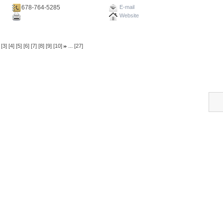
678-764-5285
E-mail
Website
...
[3]
[4]
[5]
[6]
[7]
[8]
[9]
[10]
[27]