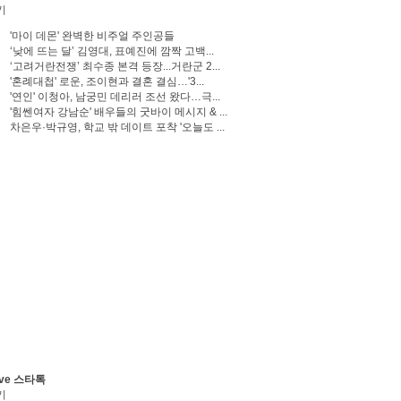
기
'마이 데몬' 완벽한 비주얼 주인공들
‘낮에 뜨는 달’ 김영대, 표예진에 깜짝 고백...
‘고려거란전쟁’ 최수종 본격 등장...거란군 2...
'혼례대첩' 로운, 조이현과 결혼 결심…'3...
'연인' 이청아, 남궁민 데리러 조선 왔다…극...
'힘쎈여자 강남순' 배우들의 굿바이 메시지 & ...
차은우·박규영, 학교 밖 데이트 포착 '오늘도 ...
ve 스타톡
기