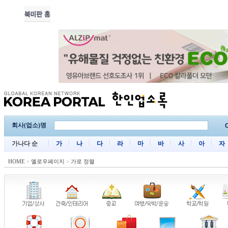
회사(업소)명
C
가나다 순
가
나
다
라
마
바
사
아
자
HOME
>
옐로우페이지
>
가로 정렬