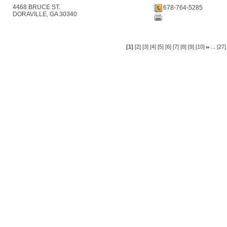
4468 BRUCE ST.
678-764-5285
DORAVILLE, GA 30340
...
[1]
[2]
[3]
[4]
[5]
[6]
[7]
[8]
[9]
[10]
[27]