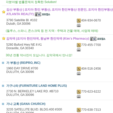
각분야별 법률문제의 정확한 Solution!
김산 부동산 | 조지아 한인 부동산, 조지아 한인부동산 전문인, 조지아 한인부동산 
ATLANTA REALTY)
3790 Satellite Bl. #102
404-934-0670
Duluth, GA 30096
(둘루스, 스와니, 존스크릭 등 전 지역 - 주택과 건물 매매, 사업체 매매)
김약국 |조지아 한인약국, 동남부 한인약국 (Kim's Pharmacy)
5280 Buford Hwy NE # A1
770-455-7700
Doraville, GA 30340
30년 전통 약사진이 모십니다. 김약국에서 만나요!
가 부동산 (RE/PRO, INC)
1960 DAY DRIVE #700
404-516-2456
DULUTH, GA 30096
가구나라 (FURNITURE LAND HOME PLUS)
2730 N. BERKELEY LAKE RD. #B710
770-623-6222
DULUTH, GA 30096
가나 교회 (GANA CHURCH)
3235 SATELLITE BLVD. BLDG.400 #300
770-638-7313