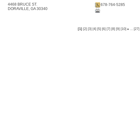
4468 BRUCE ST.
678-764-5285
DORAVILLE, GA 30340
...
[1]
[2]
[3]
[4]
[5]
[6]
[7]
[8]
[9]
[10]
[27]