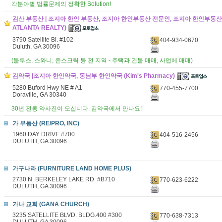
각분야별 법률문제의 정확한 Solution!
김산 부동산 | 조지아 한인 부동산, 조지아 한인부동산 전문인, 조지아 한인부동산 
ATLANTA REALTY)
3790 Satellite Bl. #102
404-934-0670
Duluth, GA 30096
(둘루스, 스와니, 존스크릭 등 전 지역 - 주택과 건물 매매, 사업체 매매)
김약국 |조지아 한인약국, 동남부 한인약국 (Kim's Pharmacy)
5280 Buford Hwy NE # A1
770-455-7700
Doraville, GA 30340
30년 전통 약사진이 모십니다. 김약국에서 만나요!
가 부동산 (RE/PRO, INC)
1960 DAY DRIVE #700
404-516-2456
DULUTH, GA 30096
가구나라 (FURNITURE LAND HOME PLUS)
2730 N. BERKELEY LAKE RD. #B710
770-623-6222
DULUTH, GA 30096
가나 교회 (GANA CHURCH)
3235 SATELLITE BLVD. BLDG.400 #300
770-638-7313