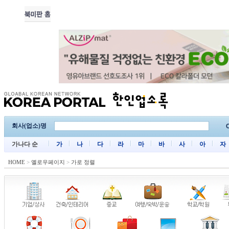
회사(업소)명
C
가나다 순
가
나
다
라
마
바
사
아
자
HOME
>
옐로우페이지
>
가로 정렬