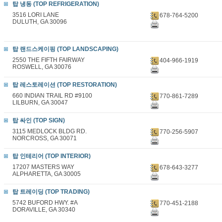
탑 냉동 (TOP REFRIGERATION)
3516 LORI LANE
678-764-5200
DULUTH, GA 30096
탑 랜드스케이핑 (TOP LANDSCAPING)
2550 THE FIFTH FAIRWAY
404-966-1919
ROSWELL, GA 30076
탑 레스토레이션 (TOP RESTORATION)
660 INDIAN TRAIL RD #9100
770-861-7289
LILBURN, GA 30047
탑 싸인 (TOP SIGN)
3115 MEDLOCK BLDG RD.
770-256-5907
NORCROSS, GA 30071
탑 인테리어 (TOP INTERIOR)
17207 MASTERS WAY
678-643-3277
ALPHARETTA, GA 30005
탑 트레이딩 (TOP TRADING)
5742 BUFORD HWY. #A
770-451-2188
DORAVILLE, GA 30340