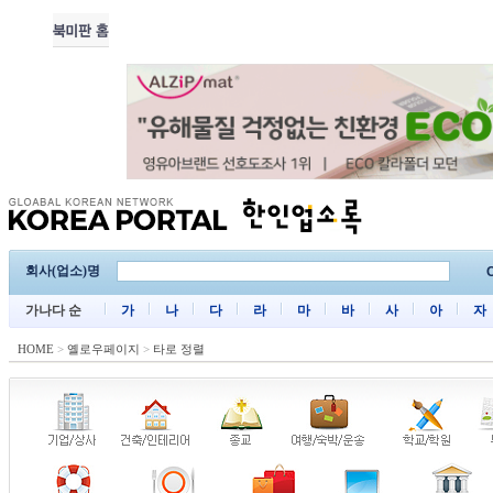
회사(업소)명
C
가나다 순
가
나
다
라
마
바
사
아
자
HOME
>
옐로우페이지
>
타로 정렬