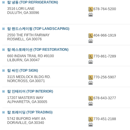
탑 냉동 (TOP REFRIGERATION)
3516 LORI LANE
678-764-5200
DULUTH, GA 30096
탑 랜드스케이핑 (TOP LANDSCAPING)
2550 THE FIFTH FAIRWAY
404-966-1919
ROSWELL, GA 30076
탑 레스토레이션 (TOP RESTORATION)
660 INDIAN TRAIL RD #9100
770-861-7289
LILBURN, GA 30047
탑 싸인 (TOP SIGN)
3115 MEDLOCK BLDG RD.
770-256-5907
NORCROSS, GA 30071
탑 인테리어 (TOP INTERIOR)
17207 MASTERS WAY
678-643-3277
ALPHARETTA, GA 30005
탑 트레이딩 (TOP TRADING)
5742 BUFORD HWY. #A
770-451-2188
DORAVILLE, GA 30340