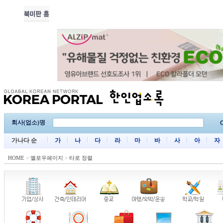
회사(업소)명
C
가나다 순
가
나
다
라
마
바
사
아
자
HOME
>
옐로우페이지
>
타로 정렬