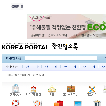
회사(업소)명
C
가나다 순
가
나
다
라
마
바
사
아
자
HOME
>
옐로우페이지
>
하로 정렬