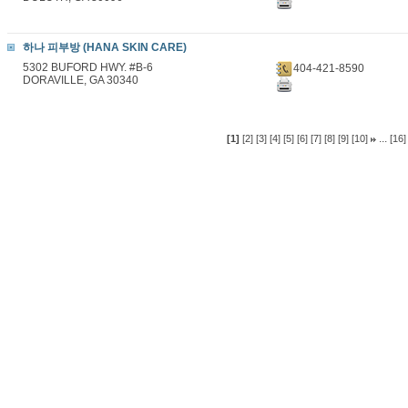
하나 피부방 (HANA SKIN CARE)
5302 BUFORD HWY. #B-6
404-421-8590
DORAVILLE, GA 30340
...
[1]
[2]
[3]
[4]
[5]
[6]
[7]
[8]
[9]
[10]
[16]