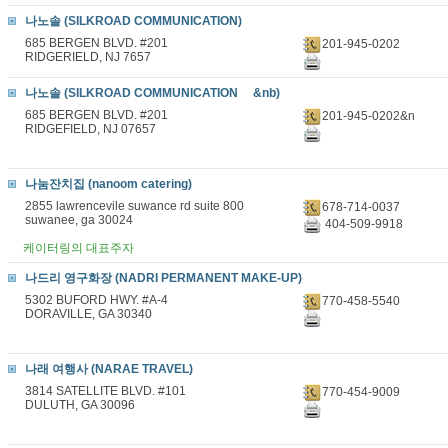
나노솔 (SILKROAD COMMUNICATION)
685 BERGEN BLVD. #201
201-945-0202
RIDGERIELD, NJ 7657
나노솔 (SILKROAD COMMUNICATION &nb)
685 BERGEN BLVD. #201
201-945-0202&n
RIDGEFIELD, NJ 07657
나눔잔치집 (nanoom catering)
2855 lawrencevile suwance rd suite 800
678-714-0037
suwanee, ga 30024
404-509-9918
케이터링의 대표주자
나드리 영구화장 (NADRI PERMANENT MAKE-UP)
5302 BUFORD HWY. #A-4
770-458-5540
DORAVILLE, GA 30340
나래 여행사 (NARAE TRAVEL)
3814 SATELLITE BLVD. #101
770-454-9009
DULUTH, GA 30096