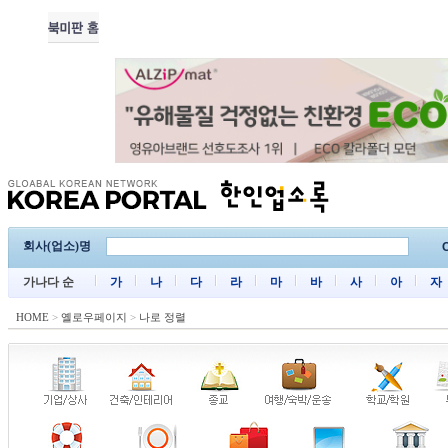
회사(업소)명
C
가나다 순
가
나
다
라
마
바
사
아
자
HOME
>
옐로우페이지
>
나로 정렬