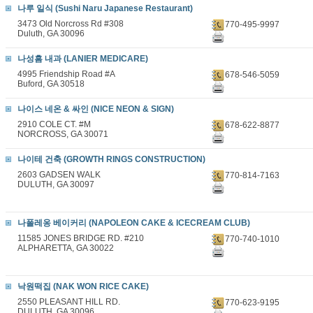
나루 일식 (Sushi Naru Japanese Restaurant)
3473 Old Norcross Rd #308
770-495-9997
Duluth, GA 30096
나성흠 내과 (LANIER MEDICARE)
4995 Friendship Road #A
678-546-5059
Buford, GA 30518
나이스 네온 & 싸인 (NICE NEON & SIGN)
2910 COLE CT. #M
678-622-8877
NORCROSS, GA 30071
나이테 건축 (GROWTH RINGS CONSTRUCTION)
2603 GADSEN WALK
770-814-7163
DULUTH, GA 30097
나폴레옹 베이커리 (NAPOLEON CAKE & ICECREAM CLUB)
11585 JONES BRIDGE RD. #210
770-740-1010
ALPHARETTA, GA 30022
낙원떡집 (NAK WON RICE CAKE)
2550 PLEASANT HILL RD.
770-623-9195
DULUTH, GA 30096