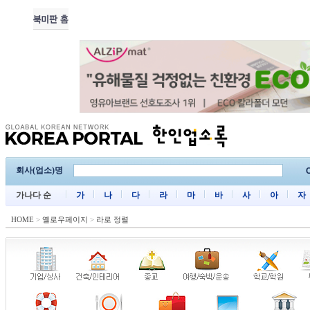
회사(업소)명
C
가나다 순
가
나
다
라
마
바
사
아
자
HOME
>
옐로우페이지
>
라로 정렬