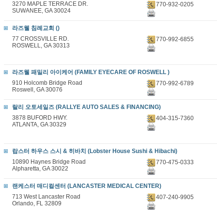
3270 MAPLE TERRACE DR.
770-932-0205
SUWANEE, GA 30024
라즈웰 침례교회 ()
77 CROSSVILLE RD.
770-992-6855
ROSWELL, GA 30313
라즈웰 패밀리 아이케어 (FAMILY EYECARE OF ROSWELL )
910 Holcomb Bridge Road
770-992-6789
Roswell, GA 30076
랄리 오토세일즈 (RALLYE AUTO SALES & FINANCING)
3878 BUFORD HWY.
404-315-7360
ATLANTA, GA 30329
랍스터 하우스 스시 & 히바치 (Lobster House Sushi & Hibachi)
10890 Haynes Bridge Road
770-475-0333
Alpharetta, GA 30022
랜케스터 매디컬센터 (LANCASTER MEDICAL CENTER)
713 West Lancaster Road
407-240-9905
Orlando, FL 32809