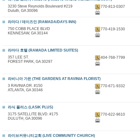
3230 Steve Reynolds Boulevard #219
770-813-0307
Duluth, GA 30096
라마다 / 데이즈인 (RAMADA/DAYS INN)
750 COBB PLACE BLVD
770-419-1530
KENNESAW, GA 30144
라마다 호텔 (RAMADA LIMITED SUITES)
357 LEE ST.
404-768-7799
FOREST PARK, GA 30297
라비니아 가든 (THE GARDENS AT RAVINIA FLORIST)
3 RAVINIA DR. #150
770-671-9332
ATLANTA, GA 30346
라식 플러스 (LASIK PLUS)
3175 SATELLITE BLVD. #175
770-622-9610
DULUTH, GA 30096
라이브커뮤니티교회 (LIVE COMMUNITY CHURCH)