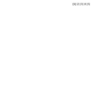
[1]
[2]
[3]
[4]
[5]