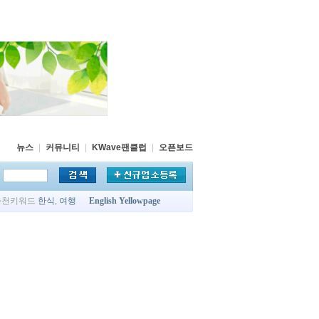
뉴스
|
커뮤니티
|
KWave팬클럽
|
오픈보드
추천키워드
한식
,
여행
English Yellowpage