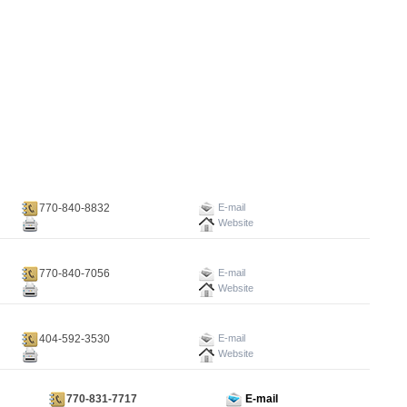
770-840-8832
E-mail
Website
770-840-7056
E-mail
Website
404-592-3530
E-mail
Website
770-831-7717
E-mail