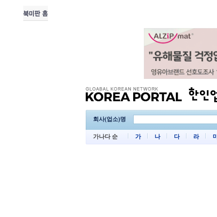
회사(업소)명
가나다 순
가
나
다
라