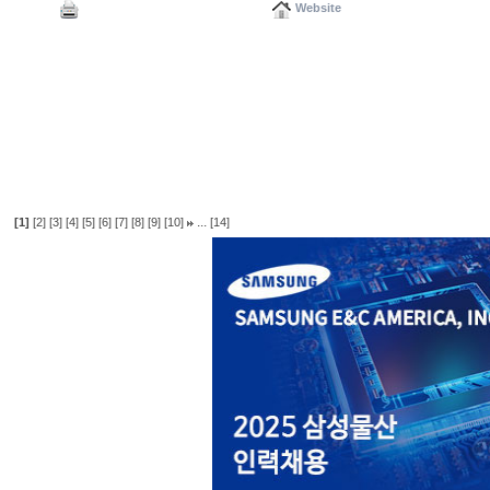
Website
...
[1]
[2]
[3]
[4]
[5]
[6]
[7]
[8]
[9]
[10]
[14]