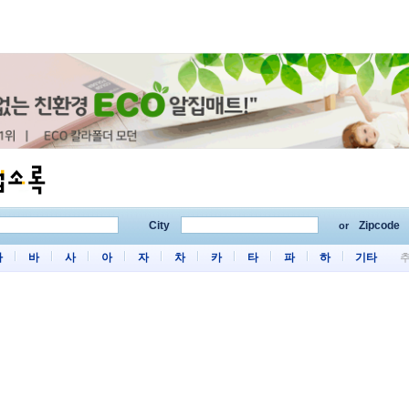
City
Zipcode
or
마
바
사
아
자
차
카
타
파
하
기타