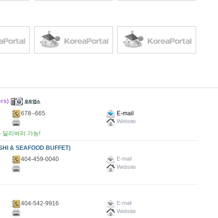
rs)
678--665
E-mail
Website
주 딜리버리 가능!
I & SEAFOOD BUFFET)
404-459-0040
E-mail
Website
404-542-9916
E-mail
Website