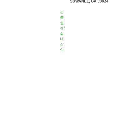
SUWANEE, GA 30024
건
축
설
계/
실
내
장
식