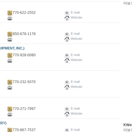
더보
770-622-2552
E-mail
Website
850-678-1178
E-mail
Website
MENT, INC.)
770-928-0080
E-mail
Website
770-232-5070
E-mail
Website
770-271-7997
E-mail
Website
RY)
KWa
770-867-7537
더보
E-mail