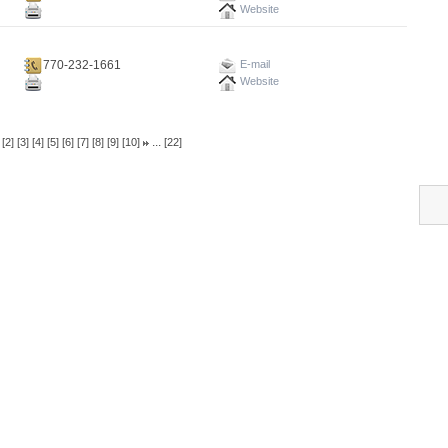
Website
770-232-1661
E-mail
Website
...
[2]
[3]
[4]
[5]
[6]
[7]
[8]
[9]
[10]
[22]