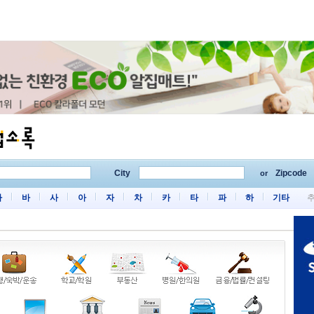
City
Zipcode
or
마
바
사
아
자
차
카
타
파
하
기타