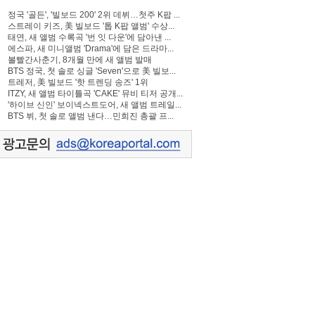
정국 '골든', '빌보드 200' 2위 데뷔…첫주 K팝 ...
스트레이 키즈, 美 빌보드 '톱 K팝 앨범' 수상...
태연, 새 앨범 수록곡 '번 잇 다운'에 담아낸 ...
에스파, 새 미니앨범 'Drama'에 담은 드라마...
볼빨간사춘기, 8개월 만에 새 앨범 발매
BTS 정국, 첫 솔로 싱글 'Seven'으로 美 빌보...
트레저, 美 빌보드 '핫 트렌딩 송즈' 1위
ITZY, 새 앨범 타이틀곡 'CAKE' 뮤비 티저 공개...
'하이브 신인' 보이넥스트도어, 새 앨범 트레일...
BTS 뷔, 첫 솔로 앨범 낸다…민희진 총괄 프...