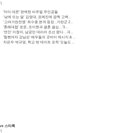
기
'마이 데몬' 완벽한 비주얼 주인공들
‘낮에 뜨는 달’ 김영대, 표예진에 깜짝 고백...
‘고려거란전쟁’ 최수종 본격 등장...거란군 2...
'혼례대첩' 로운, 조이현과 결혼 결심…'3...
'연인' 이청아, 남궁민 데리러 조선 왔다…극...
'힘쎈여자 강남순' 배우들의 굿바이 메시지 & ...
차은우·박규영, 학교 밖 데이트 포착 '오늘도 ...
ve 스타톡
기