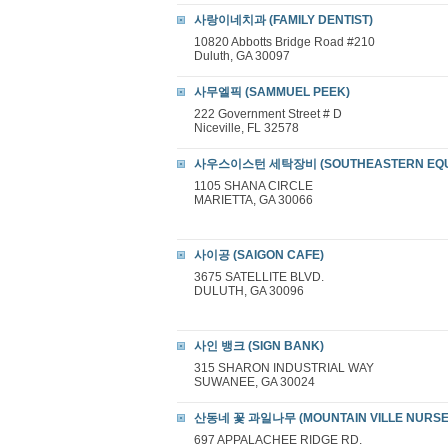
사랑이네치과 (FAMILY DENTIST)
10820 Abbotts Bridge Road #210
Duluth, GA 30097
사무엘픽 (SAMMUEL PEEK)
222 Government Street # D
Niceville, FL 32578
사우스이스턴 세탁장비 (SOUTHEASTERN EQUIP
1105 SHANA CIRCLE
MARIETTA, GA 30066
사이공 (SAIGON CAFE)
3675 SATELLITE BLVD.
DULUTH, GA 30096
사인 뱅크 (SIGN BANK)
315 SHARON INDUSTRIAL WAY
SUWANEE, GA 30024
산동네 꽃 과일나무 (MOUNTAIN VILLE NURSE
697 APPALACHEE RIDGE RD.