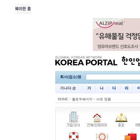
회사(업소)명
가나다 순
가
나
다
라
HOME
>
옐로우페이지
>
사로 정렬