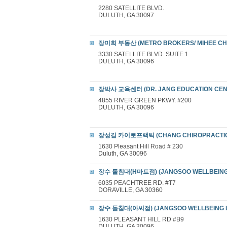
2280 SATELLITE BLVD.
DULUTH, GA 30097
장미희 부동산 (METRO BROKERS/ MIHEE CH
3330 SATELLITE BLVD. SUITE 1
DULUTH, GA 30096
장박사 교육센터 (DR. JANG EDUCATION CEN
4855 RIVER GREEN PKWY. #200
DULUTH, GA 30096
장성길 카이로프랙틱 (CHANG CHIROPRACTI
1630 Pleasant Hill Road # 230
Duluth, GA 30096
장수 돌침대(H마트점) (JANGSOO WELLBEING 
6035 PEACHTREE RD. #T7
DORAVILLE, GA 30360
장수 돌침대(아씨점) (JANGSOO WELLBEING L
1630 PLEASANT HILL RD #B9
DULUTH, GA 30096