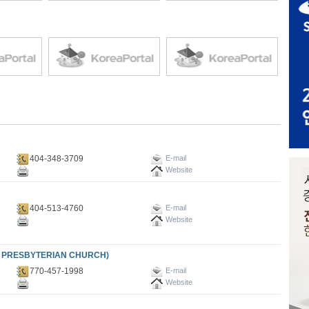
404-348-3709
E-mail
Website
404-513-4760
E-mail
Website
RESBYTERIAN CHURCH)
770-457-1998
E-mail
Website