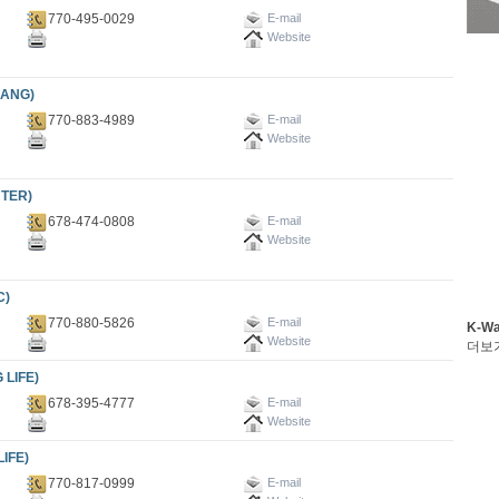
770-495-0029
E-mail
Website
ANG)
770-883-4989
E-mail
Website
TER)
678-474-0808
E-mail
Website
C)
770-880-5826
E-mail
K-W
Website
더보
LIFE)
678-395-4777
E-mail
Website
IFE)
770-817-0999
E-mail