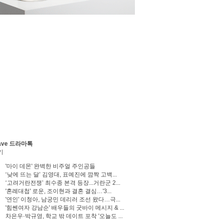
ave 드라마톡
기
'마이 데몬' 완벽한 비주얼 주인공들
‘낮에 뜨는 달’ 김영대, 표예진에 깜짝 고백...
‘고려거란전쟁’ 최수종 본격 등장...거란군 2...
'혼례대첩' 로운, 조이현과 결혼 결심…'3...
'연인' 이청아, 남궁민 데리러 조선 왔다…극...
'힘쎈여자 강남순' 배우들의 굿바이 메시지 & ...
차은우·박규영, 학교 밖 데이트 포착 '오늘도 ...