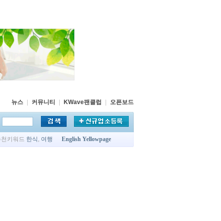
뉴스
|
커뮤니티
|
KWave팬클럽
|
오픈보드
추천키워드
한식
,
여행
English Yellowpage