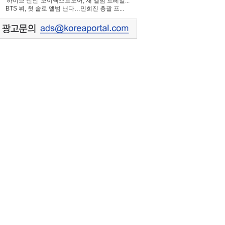
'하이브 신인' 보이넥스트도어, 새 앨범 트레일...
BTS 뷔, 첫 솔로 앨범 낸다…민희진 총괄 프...