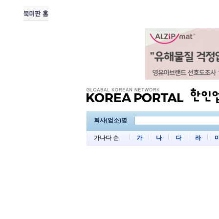
회사(업소)명
가나다 순
가
나
다
라