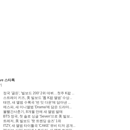
ve 스타톡
기
정국 '골든', '빌보드 200' 2위 데뷔…첫주 K팝 ...
스트레이 키즈, 美 빌보드 '톱 K팝 앨범' 수상...
태연, 새 앨범 수록곡 '번 잇 다운'에 담아낸 ...
에스파, 새 미니앨범 'Drama'에 담은 드라마...
볼빨간사춘기, 8개월 만에 새 앨범 발매
BTS 정국, 첫 솔로 싱글 'Seven'으로 美 빌보...
트레저, 美 빌보드 '핫 트렌딩 송즈' 1위
ITZY, 새 앨범 타이틀곡 'CAKE' 뮤비 티저 공개...