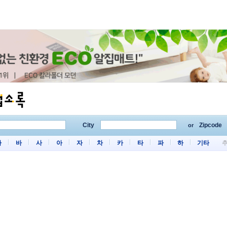
City
Zipcode
or
마
바
사
아
자
차
카
타
파
하
기타