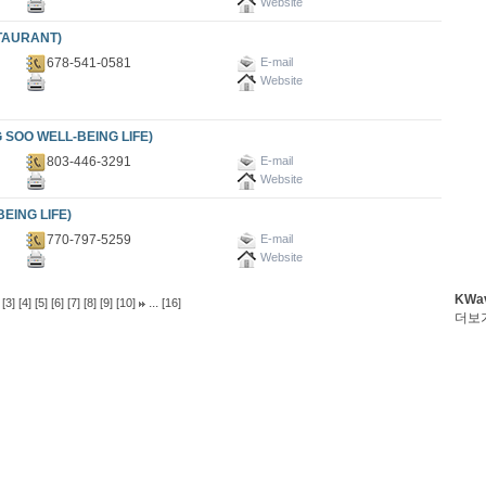
Website
TAURANT)
678-541-0581
E-mail
Website
O WELL-BEING LIFE)
803-446-3291
E-mail
Website
ING LIFE)
770-797-5259
E-mail
Website
KWa
...
[3]
[4]
[5]
[6]
[7]
[8]
[9]
[10]
[16]
더보