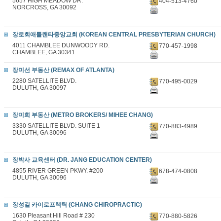
5657 HIGH MEADOW DR.
404-513-4760
NORCROSS, GA 30092
장로회애틀랜타중앙교회 (KOREAN CENTRAL PRESBYTERIAN CHURCH)
4011 CHAMBLEE DUNWOODY RD.
770-457-1998
CHAMBLEE, GA 30341
장미선 부동산 (REMAX OF ATLANTA)
2280 SATELLITE BLVD.
770-495-0029
DULUTH, GA 30097
장미희 부동산 (METRO BROKERS/ MIHEE CHANG)
3330 SATELLITE BLVD. SUITE 1
770-883-4989
DULUTH, GA 30096
장박사 교육센터 (DR. JANG EDUCATION CENTER)
4855 RIVER GREEN PKWY. #200
678-474-0808
DULUTH, GA 30096
장성길 카이로프랙틱 (CHANG CHIROPRACTIC)
1630 Pleasant Hill Road # 230
770-880-5826