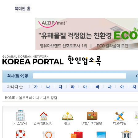
회사(업소)명
C
가나다 순
가
나
다
라
마
바
사
아
자
HOME
>
옐로우페이지
>
자로 정렬