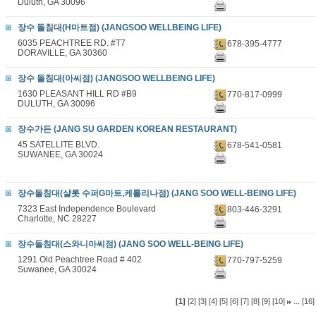
Duluth, GA 30096
장수 돌침대(H마트점) (JANGSOO WELLBEING LIFE)
6035 PEACHTREE RD. #T7
678-395-4777
DORAVILLE, GA 30360
장수 돌침대(아씨점) (JANGSOO WELLBEING LIFE)
1630 PLEASANT HILL RD #B9
770-817-0999
DULUTH, GA 30096
장수가든 (JANG SU GARDEN KOREAN RESTAURANT)
45 SATELLITE BLVD.
678-541-0581
SUWANEE, GA 30024
장수돌침대(샬롯 수퍼G마트,케롤리나점) (JANG SOO WELL-BEING LIFE)
7323 East Independence Boulevard
803-446-3291
Charlotte, NC 28227
장수돌침대(스와니아씨점) (JANG SOO WELL-BEING LIFE)
1291 Old Peachtree Road # 402
770-797-5259
Suwanee, GA 30024
...
[1]
[2]
[3]
[4]
[5]
[6]
[7]
[8]
[9]
[10]
[16]