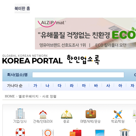
회사(업소)명
C
가나다 순
가
나
다
라
마
바
사
아
자
HOME
>
옐로우페이지
>
사로 정렬