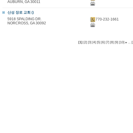
AUBURN, GA 30011
산성 장로 교회 ()
5918 SPALDING DR.
770-232-1661
NORCROSS, GA 30092
...
[1]
[2]
[3]
[4]
[5]
[6]
[7]
[8]
[9]
[10]
[