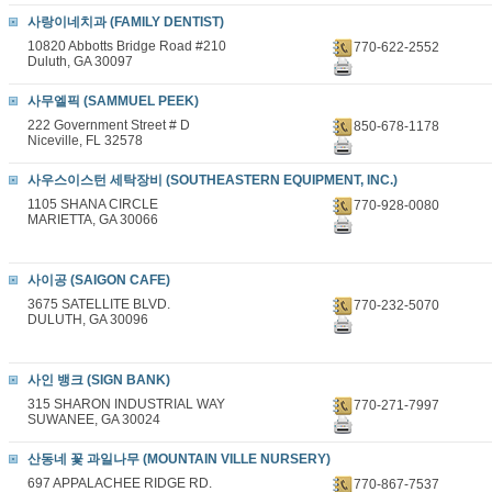
사랑이네치과 (FAMILY DENTIST)
10820 Abbotts Bridge Road #210
770-622-2552
Duluth, GA 30097
사무엘픽 (SAMMUEL PEEK)
222 Government Street # D
850-678-1178
Niceville, FL 32578
사우스이스턴 세탁장비 (SOUTHEASTERN EQUIPMENT, INC.)
1105 SHANA CIRCLE
770-928-0080
MARIETTA, GA 30066
사이공 (SAIGON CAFE)
3675 SATELLITE BLVD.
770-232-5070
DULUTH, GA 30096
사인 뱅크 (SIGN BANK)
315 SHARON INDUSTRIAL WAY
770-271-7997
SUWANEE, GA 30024
산동네 꽃 과일나무 (MOUNTAIN VILLE NURSERY)
697 APPALACHEE RIDGE RD.
770-867-7537