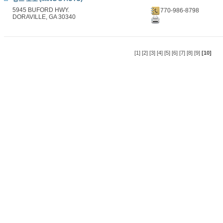
5945 BUFORD HWY.
770-986-8798
DORAVILLE, GA 30340
[1]
[2]
[3]
[4]
[5]
[6]
[7]
[8]
[9]
[10]