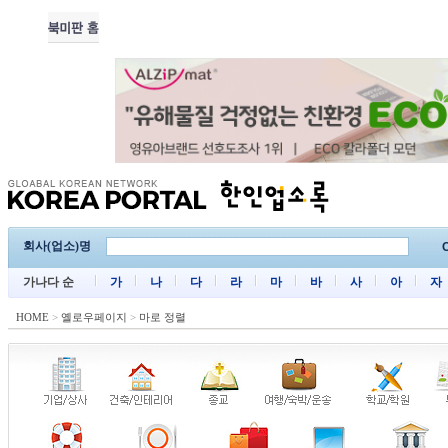
회사(업소)명
C
가나다 순
가
나
다
라
마
바
사
아
자
HOME
>
옐로우페이지
>
마로 정렬