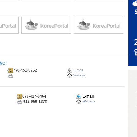
NC)
770-452-8262
E-mail
Website
678-417-6464
E-mail
912-659-1378
Website