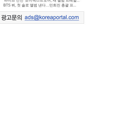
'하이브 신인' 보이넥스트도어, 새 앨범 트레일...
BTS 뷔, 첫 솔로 앨범 낸다…민희진 총괄 프...