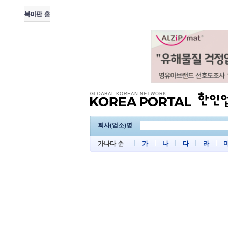
회사(업소)명
가나다 순
가
나
다
라