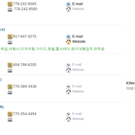
778-242-8585
E-mail
778-242-8585
Website
ce)
917-647-9275
E-mail
Website
항픽업,여행사,미국여행,가이드,호텔,홈스테이,현지대행업무,유학원
404-786-6200
E-mail
Website
)
KWa
770-369-3438
E-mail
더보
Website
N)
770-354-4494
E-mail
Website