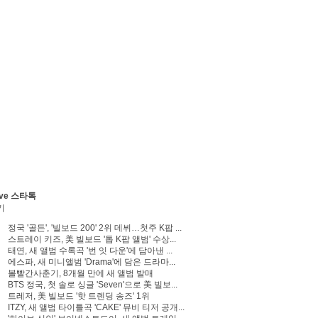
ve 스타톡
기
정국 '골든', '빌보드 200' 2위 데뷔…첫주 K팝 ...
스트레이 키즈, 美 빌보드 '톱 K팝 앨범' 수상...
태연, 새 앨범 수록곡 '번 잇 다운'에 담아낸 ...
에스파, 새 미니앨범 'Drama'에 담은 드라마...
볼빨간사춘기, 8개월 만에 새 앨범 발매
BTS 정국, 첫 솔로 싱글 'Seven'으로 美 빌보...
트레저, 美 빌보드 '핫 트렌딩 송즈' 1위
ITZY, 새 앨범 타이틀곡 'CAKE' 뮤비 티저 공개...