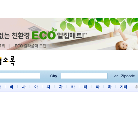
City
Zipcode
or
마
바
사
아
자
차
카
타
파
하
기타