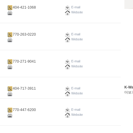
404-421-1068
E-mail
Website
770-263-0220
E-mail
Website
770-271-9041
E-mail
Website
K-W
404-717-3911
E-mail
더보
Website
770-447-6200
E-mail
Website