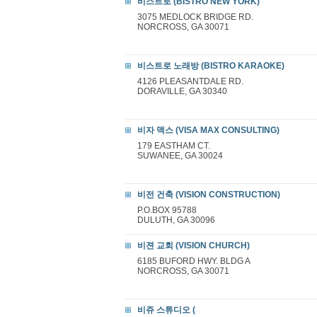
비스트로 (BISTRO NEW YORK)
3075 MEDLOCK BRIDGE RD.
NORCROSS, GA 30071
비스트로 노래방 (BISTRO KARAOKE)
4126 PLEASANTDALE RD.
DORAVILLE, GA 30340
비자 맥스 (VISA MAX CONSULTING)
179 EASTHAM CT.
SUWANEE, GA 30024
비전 건축 (VISION CONSTRUCTION)
P.O.BOX 95788
DULUTH, GA 30096
비젼 교회 (VISION CHURCH)
6185 BUFORD HWY. BLDG A
NORCROSS, GA 30071
비쥬 스튜디오 (