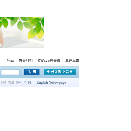
뉴스
|
커뮤니티
|
KWave팬클럽
|
오픈보드
추천키워드
한식
,
여행
English Yellowpage