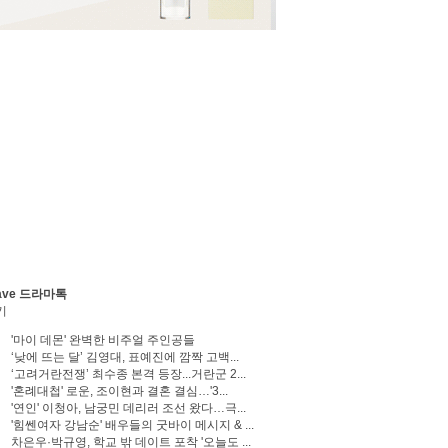
ave 드라마톡
기
'마이 데몬' 완벽한 비주얼 주인공들
‘낮에 뜨는 달’ 김영대, 표예진에 깜짝 고백...
‘고려거란전쟁’ 최수종 본격 등장...거란군 2...
'혼례대첩' 로운, 조이현과 결혼 결심…'3...
'연인' 이청아, 남궁민 데리러 조선 왔다…극...
'힘쎈여자 강남순' 배우들의 굿바이 메시지 & ...
차은우·박규영, 학교 밖 데이트 포착 '오늘도 ...