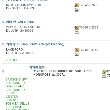
5725 BUFORD HWY #101
770-452-7686
DORAVILLE, GA 30340
카페-안 (CAFE AHN)
2442 PLEASANT HILL RD.
770-885-2222
DULUTH, GA 30096
카펫 청소 (Simp-Sol-Plus Carpet Cleaning)
LAKE FORD
770-580-3160
DULUTH, GA 30096
카펫 청소
카피어 월드 (
3120 MEDLOCK BRIDGE RD. SUITE G 100
67
NORCROSS, ga 30071
77
SAMSUNG MFP
AUTHORIZED
DEALER AND
AUTHORIZED
SERVICE
CENTER,
SHARP /
TOSHIBA SELLS
ALL BRAND