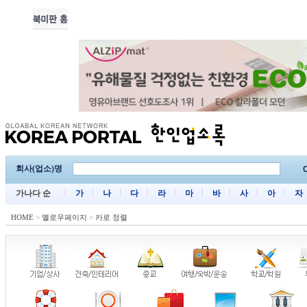
회사(업소)명
C
가나다 순
가
나
다
라
마
바
사
아
자
HOME
>
옐로우페이지
>
카로 정렬