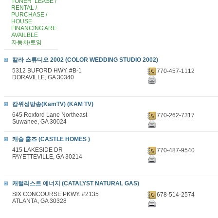
TONER LEASE /
RENTAL /
PURCHASE /
HOUSE
FINANCING ARE
AVAILBLE
자동차/토잉
칼라 스튜디오 2002 (COLOR WEDDING STUDIO 2002)
5312 BUFORD HWY. #B-1
770-457-1112
DORAVILLE, GA 30340
캄위성방송(KamTV) (KAM TV)
645 Roxford Lane Northeast
770-262-7317
Suwanee, GA 30024
캐슬 홈즈 (CASTLE HOMES )
415 LAKESIDE DR
770-487-9540
FAYETTEVILLE, GA 30214
캐털리스트 에너지 (CATALYST NATURAL GAS)
SIX CONCOURSE PKWY. #2135
678-514-2574
ATLANTA, GA 30328