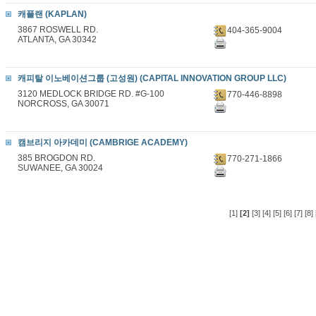
캐플랜 (KAPLAN)
3867 ROSWELL RD.
404-365-9004
ATLANTA, GA 30342
캐피탈 이노베이션그룹 (고성원) (CAPITAL INNOVATION GROUP LLC)
3120 MEDLOCK BRIDGE RD. #G-100
770-446-8898
NORCROSS, GA 30071
캠브리지 아카데미 (CAMBRIGE ACADEMY)
385 BROGDON RD.
770-271-1866
SUWANEE, GA 30024
[1]
[2]
[3]
[4]
[5]
[6]
[7]
[8]