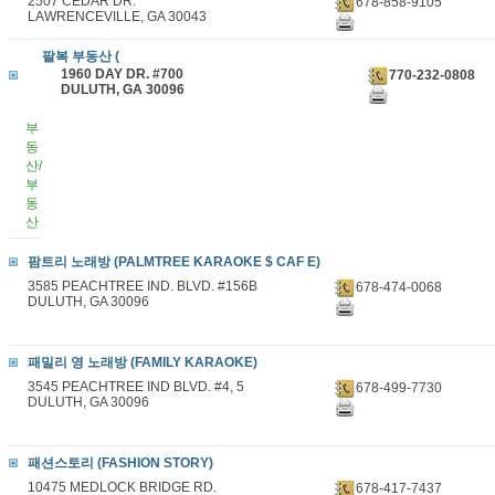
2507 CEDAR DR.
678-858-9105
LAWRENCEVILLE, GA 30043
팔복 부동산 (
1960 DAY DR. #700
770-232-0808
DULUTH, GA 30096
부
동
산/
부
동
산
팜트리 노래방 (PALMTREE KARAOKE $ CAF E)
3585 PEACHTREE IND. BLVD. #156B
678-474-0068
DULUTH, GA 30096
패밀리 영 노래방 (FAMILY KARAOKE)
3545 PEACHTREE IND BLVD. #4, 5
678-499-7730
DULUTH, GA 30096
패션스토리 (FASHION STORY)
10475 MEDLOCK BRIDGE RD.
678-417-7437