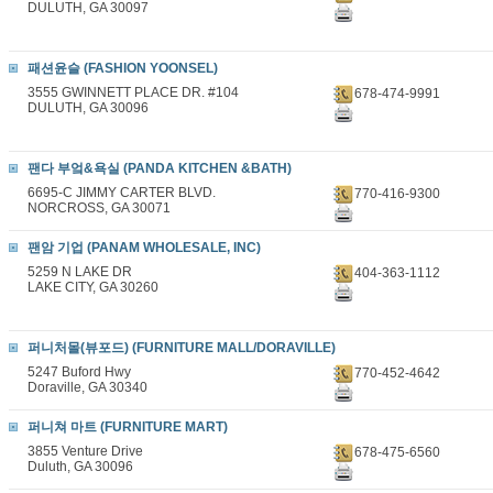
DULUTH, GA 30097
패션윤슬 (FASHION YOONSEL)
3555 GWINNETT PLACE DR. #104
678-474-9991
DULUTH, GA 30096
팬다 부엌&욕실 (PANDA KITCHEN &BATH)
6695-C JIMMY CARTER BLVD.
770-416-9300
NORCROSS, GA 30071
팬암 기업 (PANAM WHOLESALE, INC)
5259 N LAKE DR
404-363-1112
LAKE CITY, GA 30260
퍼니처몰(뷰포드) (FURNITURE MALL/DORAVILLE)
5247 Buford Hwy
770-452-4642
Doraville, GA 30340
퍼니쳐 마트 (FURNITURE MART)
3855 Venture Drive
678-475-6560
Duluth, GA 30096