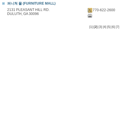
퍼니쳐 몰 (FURNITURE MALL)
2131 PLEASANT HILL RD.
770-622-2600
DULUTH, GA 30096
[1]
[2]
[3]
[4]
[5]
[6]
[7]