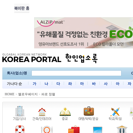
회사(업소)명
C
가나다 순
가
나
다
라
마
바
사
아
자
HOME
>
옐로우페이지
>
파로 정렬