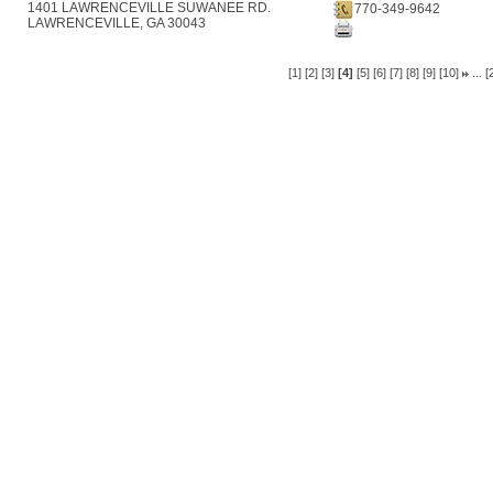
1401 LAWRENCEVILLE SUWANEE RD.
770-349-9642
LAWRENCEVILLE, GA 30043
...
[1]
[2]
[3]
[4]
[5]
[6]
[7]
[8]
[9]
[10]
[