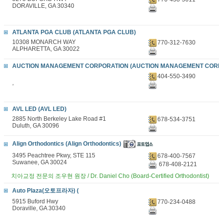
DORAVILLE, GA 30340
ATLANTA PGA CLUB (ATLANTA PGA CLUB)
10308 MONARCH WAY
770-312-7630
ALPHARETTA, GA 30022
AUCTION MANAGEMENT CORPORATION (AUCTION MANAGEMENT COR
404-550-3490
,
AVL LED (AVL LED)
2885 North Berkeley Lake Road #1
678-534-3751
Duluth, GA 30096
Align Orthodontics (Align Orthodontics)
3495 Peachtree Pkwy, STE 115
678-400-7567
Suwanee, GA 30024
678-408-2121
치아교정 전문의 조우현 원장 / Dr. Daniel Cho (Board-Certified Orthodontist)
Auto Plaza(오토프라자) (
5915 Buford Hwy
770-234-0488
Doraville, GA 30340