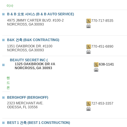
이사
B & B 오토 서비스 (B & B AUTO SERVICE)
4975 JIMMY CARTER BLVD. #100-2
770-717-8535
NORCROSS, GA 30093
B&K 건축 (B&K CONTRACTING)
1351 OAKBROOK DR. #1100
770-451-6890
NORCROSS, GA 30093
BEAUTY SECRET INC (
1325 OAKBROOK DR #A
638-1141
NORCROSS, GA 30093
핸
드
폰
BERGHOFF (BERGHOFF)
2323 MERCHANT AVE.
727-853-3357
ODESSA, FL 33556
BEST 1 건축 (BEST 1 CONSTRUCTION)