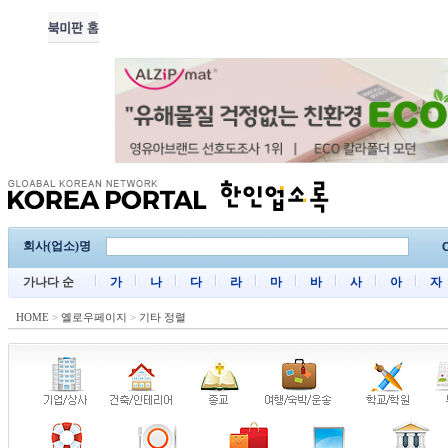
회사(업소)명
C
가나다 순
가
나
다
라
마
바
사
아
자
HOME
>
옐로우페이지
>
기타 정렬