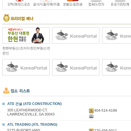
한현부동산 | 조지아 한인부동산 전
문인
ATD 건설 (ATD CONSTRUCTION)
305 LEATHERWOOD CT.
404-514-4199
LAWRENCEVILLE, GA 30043
ATL TRADING (ATL TRADING)
5275 BUFORD HWY
770-458-5011