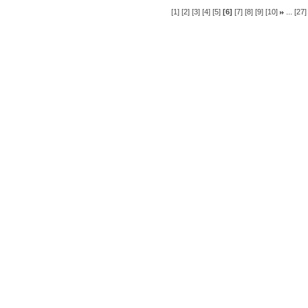
...
[1]
[2]
[3]
[4]
[5]
[6]
[7]
[8]
[9]
[10]
[27]