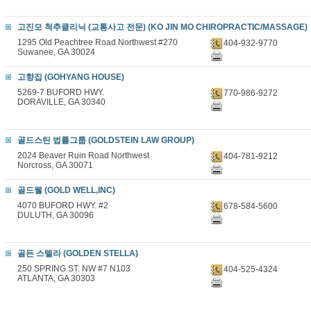
고진모 척추클리닉 (교통사고 전문) (KO JIN MO CHIROPRACTIC/MASSAGE)
1295 Old Peachtree Road Northwest #270
404-932-9770
Suwanee, GA 30024
고향집 (GOHYANG HOUSE)
5269-7 BUFORD HWY.
770-986-9272
DORAVILLE, GA 30340
골드스틴 법률그룹 (GOLDSTEIN LAW GROUP)
2024 Beaver Ruin Road Northwest
404-781-9212
Norcross, GA 30071
골드웰 (GOLD WELL,INC)
4070 BUFORD HWY. #2
678-584-5600
DULUTH, GA 30096
골든 스텔라 (GOLDEN STELLA)
250 SPRING ST. NW #7 N103
404-525-4324
ATLANTA, GA 30303