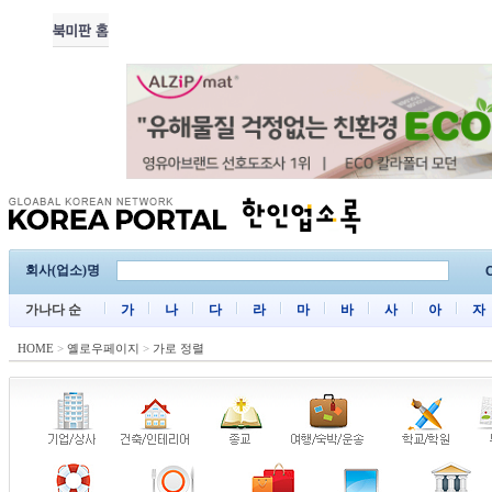
회사(업소)명
C
가나다 순
가
나
다
라
마
바
사
아
자
HOME
>
옐로우페이지
>
가로 정렬