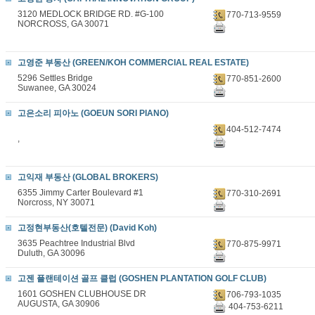
3120 MEDLOCK BRIDGE RD. #G-100
770-713-9559
NORCROSS, GA 30071
고영준 부동산 (GREEN/KOH COMMERCIAL REAL ESTATE)
5296 Settles Bridge
770-851-2600
Suwanee, GA 30024
고은소리 피아노 (GOEUN SORI PIANO)
404-512-7474
,
고익재 부동산 (GLOBAL BROKERS)
6355 Jimmy Carter Boulevard #1
770-310-2691
Norcross, NY 30071
고정현부동산(호텔전문) (David Koh)
3635 Peachtree Industrial Blvd
770-875-9971
Duluth, GA 30096
고젠 플랜테이션 골프 클럽 (GOSHEN PLANTATION GOLF CLUB)
1601 GOSHEN CLUBHOUSE DR
706-793-1035
AUGUSTA, GA 30906
404-753-6211