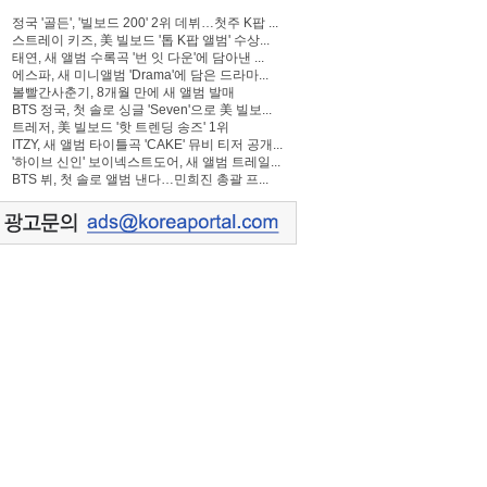
정국 '골든', '빌보드 200' 2위 데뷔…첫주 K팝 ...
스트레이 키즈, 美 빌보드 '톱 K팝 앨범' 수상...
태연, 새 앨범 수록곡 '번 잇 다운'에 담아낸 ...
에스파, 새 미니앨범 'Drama'에 담은 드라마...
볼빨간사춘기, 8개월 만에 새 앨범 발매
BTS 정국, 첫 솔로 싱글 'Seven'으로 美 빌보...
트레저, 美 빌보드 '핫 트렌딩 송즈' 1위
ITZY, 새 앨범 타이틀곡 'CAKE' 뮤비 티저 공개...
'하이브 신인' 보이넥스트도어, 새 앨범 트레일...
BTS 뷔, 첫 솔로 앨범 낸다…민희진 총괄 프...