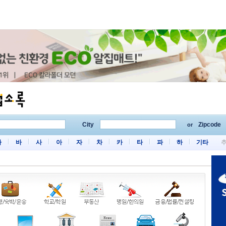
City
Zipcode
or
마
바
사
아
자
차
카
타
파
하
기타