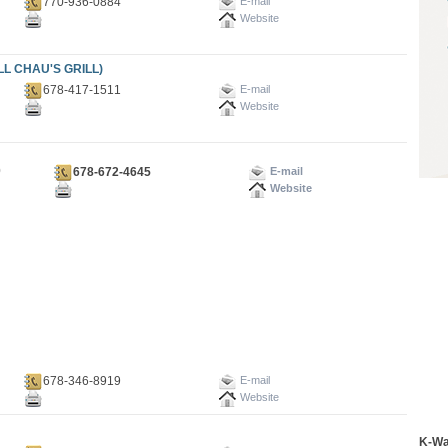
770-936-0884
E-mail
Website
LL CHAU'S GRILL)
678-417-1511
E-mail
Website
0
678-672-4645
E-mail
Website
678-346-8919
E-mail
Website
K-W