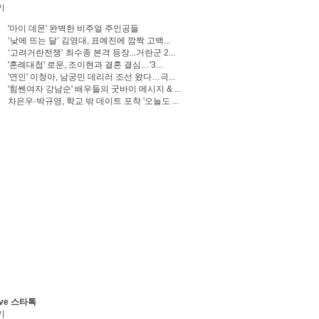
기
'마이 데몬' 완벽한 비주얼 주인공들
‘낮에 뜨는 달’ 김영대, 표예진에 깜짝 고백...
‘고려거란전쟁’ 최수종 본격 등장...거란군 2...
'혼례대첩' 로운, 조이현과 결혼 결심…'3...
'연인' 이청아, 남궁민 데리러 조선 왔다…극...
'힘쎈여자 강남순' 배우들의 굿바이 메시지 & ...
차은우·박규영, 학교 밖 데이트 포착 '오늘도 ...
ve 스타톡
기