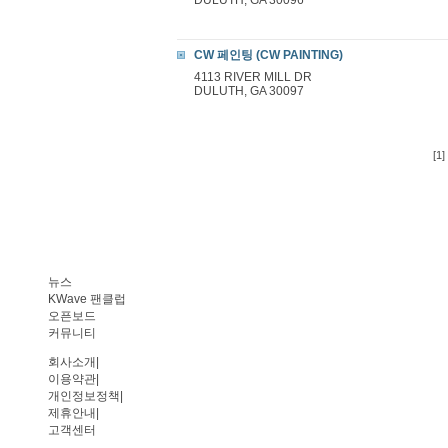
DULUTH, GA 30096
CW 페인팅 (CW PAINTING)
4113 RIVER MILL DR
DULUTH, GA 30097
[1]
뉴스
KWave 팬클럽
오픈보드
커뮤니티
회사소개
|
이용약관
|
개인정보정책
|
제휴안내
|
고객센터