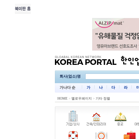
회사(업소)명
가나다 순
가
나
다
라
HOME
>
옐로우페이지
>
기타 정렬