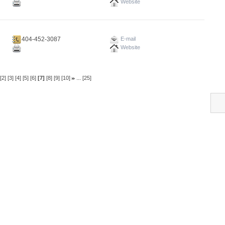
Website
404-452-3087
E-mail
Website
...
[2]
[3]
[4]
[5]
[6]
[7]
[8]
[9]
[10]
[25]