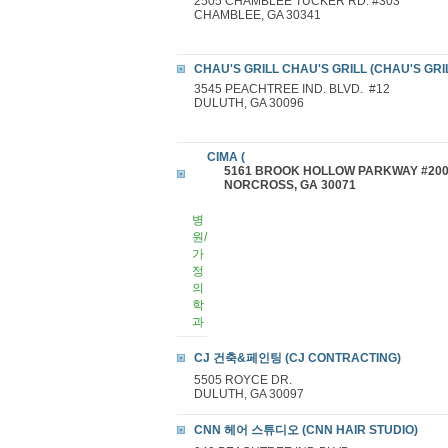
2505 CHAMBLEE TUCKER RD. #303
CHAMBLEE, GA 30341
CHAU'S GRILL CHAU'S GRILL (CHAU'S GRI
3545 PEACHTREE IND. BLVD. #12
DULUTH, GA 30096
CIMA (
5161 BROOK HOLLOW PARKWAY #20
NORCROSS, GA 30071
병
원/
가
정
의
학
과
CJ 건축&페인팅 (CJ CONTRACTING)
5505 ROYCE DR.
DULUTH, GA 30097
CNN 헤어 스튜디오 (CNN HAIR STUDIO)