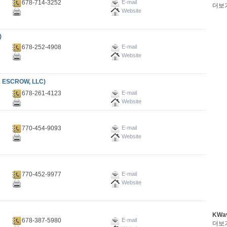
678-714-3252
E-mail
더보
Website
)
678-252-4908
E-mail
Website
 ESCROW, LLC)
678-261-4123
E-mail
Website
770-454-9093
E-mail
Website
770-452-9977
E-mail
Website
KWa
678-387-5980
E-mail
더보