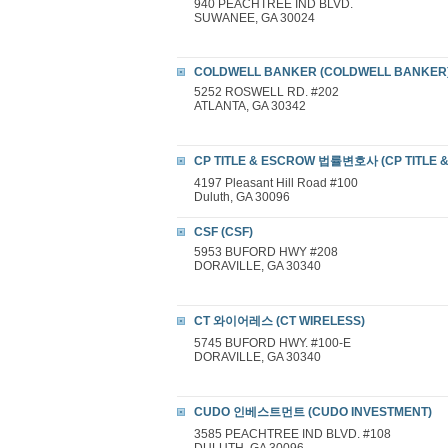
940 PEACHTREE IND BLVD.
SUWANEE, GA 30024
COLDWELL BANKER (COLDWELL BANKER
5252 ROSWELL RD. #202
ATLANTA, GA 30342
CP TITLE & ESCROW 법률변호사 (CP TITLE &
4197 Pleasant Hill Road #100
Duluth, GA 30096
CSF (CSF)
5953 BUFORD HWY #208
DORAVILLE, GA 30340
CT 와이어레스 (CT WIRELESS)
5745 BUFORD HWY. #100-E
DORAVILLE, GA 30340
CUDO 인베스트먼트 (CUDO INVESTMENT)
3585 PEACHTREE IND BLVD. #108