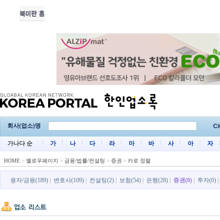
회사(업소)명
Ci
가나다 순
가
나
다
라
마
바
사
아
자
HOME
>
옐로우페이지
>
금융/법률/컨설팅
>
증권
>
카로 정렬
융자/금융(189)
|
변호사(109)
|
컨설팅(2)
|
보험(54)
|
은행(28)
|
증권(0)
|
투자(0)