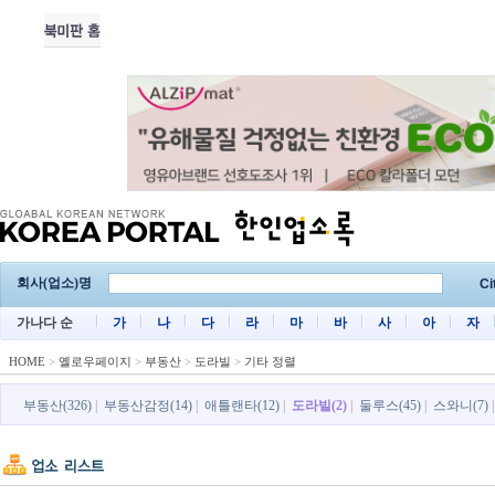
회사(업소)명
Ci
가나다 순
가
나
다
라
마
바
사
아
자
HOME
>
옐로우페이지
>
부동산
>
도라빌
>
기타 정렬
부동산(326)
|
부동산감정(14)
|
애틀랜타(12)
|
도라빌(2)
|
둘루스(45)
|
스와니(7)