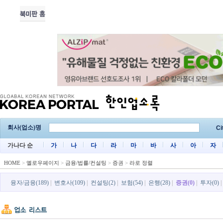
회사(업소)명
Ci
가나다 순
가
나
다
라
마
바
사
아
자
HOME
>
옐로우페이지
>
금융/법률/컨설팅
>
증권
>
라로 정렬
융자/금융(189)
|
변호사(109)
|
컨설팅(2)
|
보험(54)
|
은행(28)
|
증권(0)
|
투자(0)