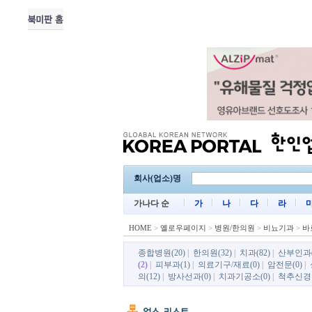
회사(업소)명
가나다 순
가
나
다
라
HOME
>
옐로우페이지
>
병원/한의원
>
비뇨기과
>
바
종합병원(20)
|
한의원(32)
|
치과(82)
|
산부인과(
(2)
|
피부과(1)
|
의료기구/재료(0)
|
암전문(0)
|
의(12)
|
방사선과(0)
|
치과기공소(0)
|
척추신경원