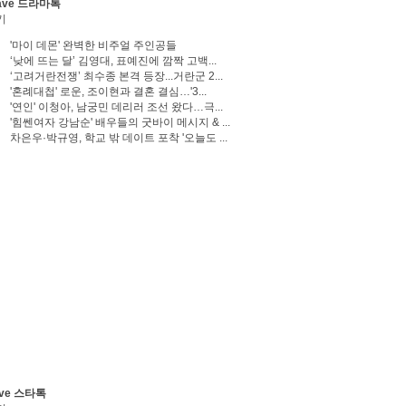
ave 드라마톡
기
'마이 데몬' 완벽한 비주얼 주인공들
‘낮에 뜨는 달’ 김영대, 표예진에 깜짝 고백...
‘고려거란전쟁’ 최수종 본격 등장...거란군 2...
'혼례대첩' 로운, 조이현과 결혼 결심…'3...
'연인' 이청아, 남궁민 데리러 조선 왔다…극...
'힘쎈여자 강남순' 배우들의 굿바이 메시지 & ...
차은우·박규영, 학교 밖 데이트 포착 '오늘도 ...
ve 스타톡