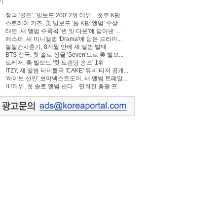
기
정국 '골든', '빌보드 200' 2위 데뷔…첫주 K팝 ...
스트레이 키즈, 美 빌보드 '톱 K팝 앨범' 수상...
태연, 새 앨범 수록곡 '번 잇 다운'에 담아낸 ...
에스파, 새 미니앨범 'Drama'에 담은 드라마...
볼빨간사춘기, 8개월 만에 새 앨범 발매
BTS 정국, 첫 솔로 싱글 'Seven'으로 美 빌보...
트레저, 美 빌보드 '핫 트렌딩 송즈' 1위
ITZY, 새 앨범 타이틀곡 'CAKE' 뮤비 티저 공개...
'하이브 신인' 보이넥스트도어, 새 앨범 트레일...
BTS 뷔, 첫 솔로 앨범 낸다…민희진 총괄 프...