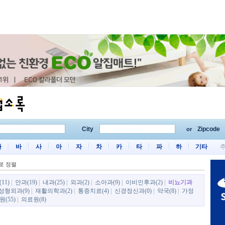
City
Zipcode
or
마
바
사
아
자
차
카
타
파
하
기타
로 정렬
11)
|
안과(19)
|
내과(25)
|
외과(2)
|
소아과(9)
|
이비인후과(2)
|
비뇨기과
성형외과(9)
|
재활의학과(2)
|
통증치료(4)
|
신경정신과(0)
|
약국(8)
|
가정
(55)
|
의료원(8)