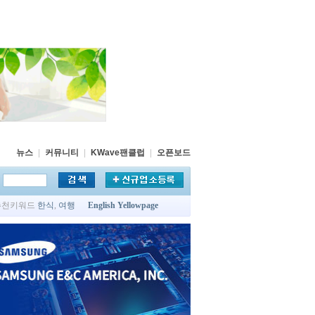
뉴스
|
커뮤니티
|
KWave팬클럽
|
오픈보드
추천키워드
한식
,
여행
English Yellowpage