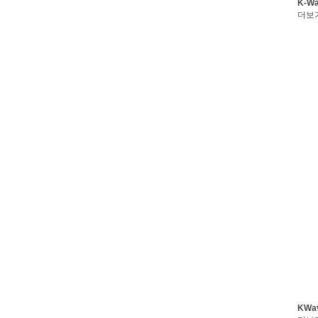
K-W
더보
KWa