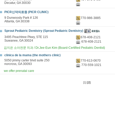
Decatur, GA 30030
PICR신약의료원 (PICR CLINIC)
9 Dunwoody Park # 126
770-986-3885
Atlanta, GA 30338
Sprout Pediatric Dentistry (Sprout Pediatric Dentistry)
3495 Peachtree Pkwy, STE 115
678-408-2121
Suwanee, GA 30024
678-408-2121
김지은 소아전문 치과 / Dr.Jee-Eun Kim (Board-Certified Pediatric Dentist)
clinica de la mama (the mothers clinic)
5050 jimmy carter blvd suite 250
770-613-0670
norcross, GA 30093
770-559-1021
we offer prenatal care
[1]
[2]