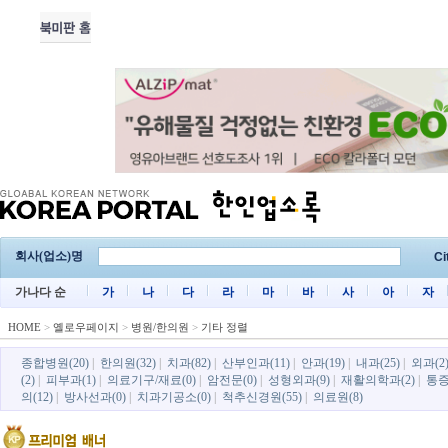
회사(업소)명
Ci
가나다 순
가
나
다
라
마
바
사
아
자
HOME
>
옐로우페이지
>
병원/한의원
>
기타 정렬
종합병원(20)
|
한의원(32)
|
치과(82)
|
산부인과(11)
|
안과(19)
|
내과(25)
|
외과(2
(2)
|
피부과(1)
|
의료기구/재료(0)
|
암전문(0)
|
성형외과(9)
|
재활의학과(2)
|
통증
의(12)
|
방사선과(0)
|
치과기공소(0)
|
척추신경원(55)
|
의료원(8)