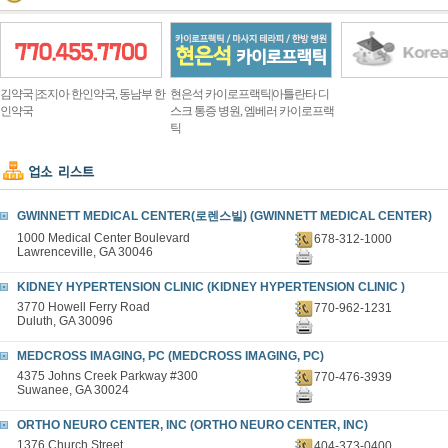
김약국 |조지아 한인약국, 동남부 한
현은석 카이로프랙틱|아틀란타 디
인약국
스크 통증 병원, 엠베러 카이로프랙
틱
GWINNETT MEDICAL CENTER(로렌스빌) (GWINNETT MEDICAL CENTER)
1000 Medical Center Boulevard
678-312-1000
Lawrenceville, GA 30046
KIDNEY HYPERTENSION CLINIC (KIDNEY HYPERTENSION CLINIC )
3770 Howell Ferry Road
770-962-1231
Duluth, GA 30096
MEDCROSS IMAGING, PC (MEDCROSS IMAGING, PC)
4375 Johns Creek Parkway #300
770-476-3939
Suwanee, GA 30024
ORTHO NEURO CENTER, INC (ORTHO NEURO CENTER, INC)
1376 Church Street
404-373-0400