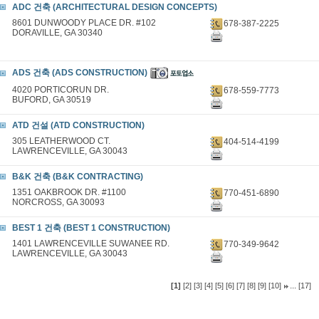
ADC 건축 (ARCHITECTURAL DESIGN CONCEPTS)
8601 DUNWOODY PLACE DR. #102
678-387-2225
DORAVILLE, GA 30340
ADS 건축 (ADS CONSTRUCTION)
4020 PORTICORUN DR.
678-559-7773
BUFORD, GA 30519
ATD 건설 (ATD CONSTRUCTION)
305 LEATHERWOOD CT.
404-514-4199
LAWRENCEVILLE, GA 30043
B&K 건축 (B&K CONTRACTING)
1351 OAKBROOK DR. #1100
770-451-6890
NORCROSS, GA 30093
BEST 1 건축 (BEST 1 CONSTRUCTION)
1401 LAWRENCEVILLE SUWANEE RD.
770-349-9642
LAWRENCEVILLE, GA 30043
...
[1]
[2]
[3]
[4]
[5]
[6]
[7]
[8]
[9]
[10]
[17]