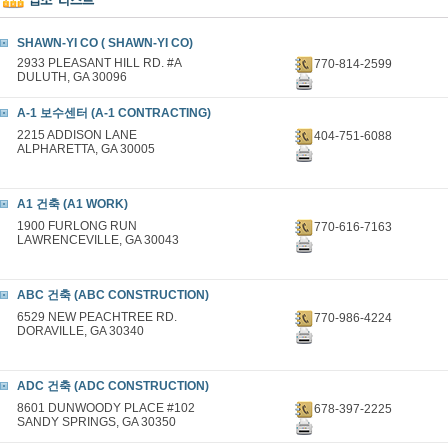
SHAWN-YI CO ( SHAWN-YI CO)
2933 PLEASANT HILL RD. #A
770-814-2599
DULUTH, GA 30096
A-1 보수센터 (A-1 CONTRACTING)
2215 ADDISON LANE
404-751-6088
ALPHARETTA, GA 30005
A1 건축 (A1 WORK)
1900 FURLONG RUN
770-616-7163
LAWRENCEVILLE, GA 30043
ABC 건축 (ABC CONSTRUCTION)
6529 NEW PEACHTREE RD.
770-986-4224
DORAVILLE, GA 30340
ADC 건축 (ADC CONSTRUCTION)
8601 DUNWOODY PLACE #102
678-397-2225
SANDY SPRINGS, GA 30350