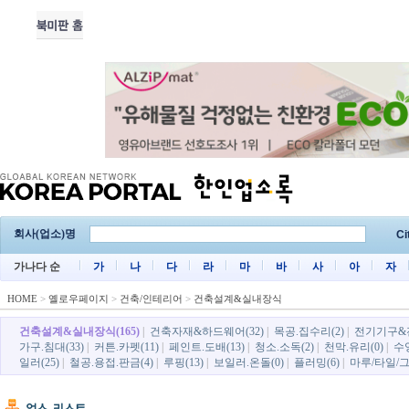
회사(업소)명
Ci
가나다 순
가
나
다
라
마
바
사
아
자
HOME
>
옐로우페이지
>
건축/인테리어
>
건축설계&실내장식
건축설계&실내장식(165)
|
건축자재&하드웨어(32)
|
목공.집수리(2)
|
전기기구&전
가구.침대(33)
|
커튼.카펫(11)
|
페인트.도배(13)
|
청소.소독(2)
|
천막.유리(0)
|
수영
일러(25)
|
철공.용접.판금(4)
|
루핑(13)
|
보일러.온돌(0)
|
플러밍(6)
|
마루/타일/그