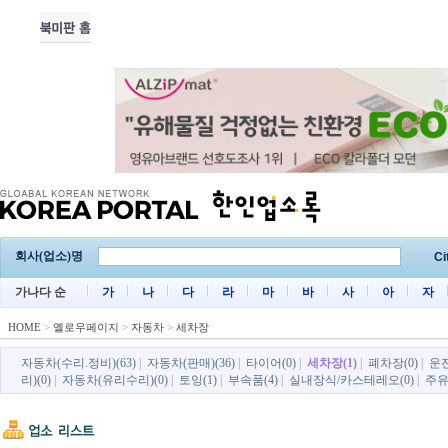
회사(업소)명
Ci
가나다 순
가
나
다
라
마
바
사
아
자
HOME
>
옐로우페이지
>
자동차
>
세차장
자동차(수리.정비)(63)
|
자동차(판매)(36)
|
타이어(0)
|
세차장(1)
|
폐차장(0)
|
운전
리)(0)
|
자동차(유리수리)(0)
|
토잉(1)
|
부속품(4)
|
실내장식/카스테레오(0)
|
주유