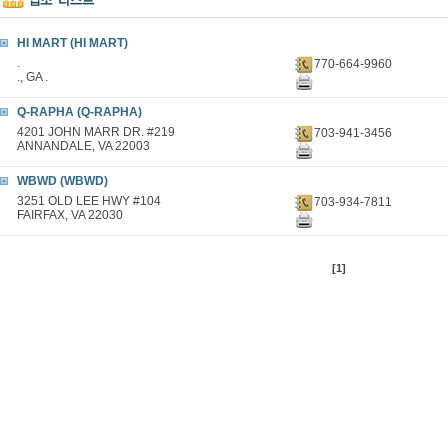
HI MART (HI MART)
.
770-664-9960
., GA .
Q-RAPHA (Q-RAPHA)
4201 JOHN MARR DR. #219
703-941-3456
ANNANDALE, VA 22003
WBWD (WBWD)
3251 OLD LEE HWY #104
703-934-7811
FAIRFAX, VA 22030
[1]