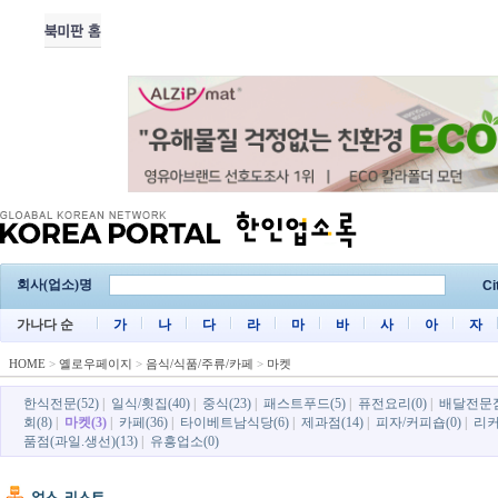
회사(업소)명
Ci
가나다 순
가
나
다
라
마
바
사
아
자
HOME
>
옐로우페이지
>
음식/식품/주류/카페
>
마켓
한식전문(52)
|
일식/횟집(40)
|
중식(23)
|
패스트푸드(5)
|
퓨전요리(0)
|
배달전문점
회(8)
|
마켓(3)
|
카페(36)
|
타이베트남식당(6)
|
제과점(14)
|
피자/커피숍(0)
|
리커
품점(과일.생선)(13)
|
유흥업소(0)