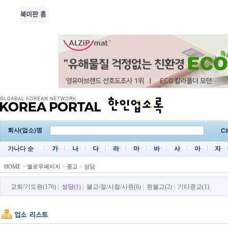
회사(업소)명
Ci
가나다 순
가
나
다
라
마
바
사
아
자
HOME
>
옐로우페이지
>
종교
>
성당
교회/기도원(176)
|
성당(1)
|
불교/절/사찰/사원(6)
|
원불교(2)
|
기타종교(1)