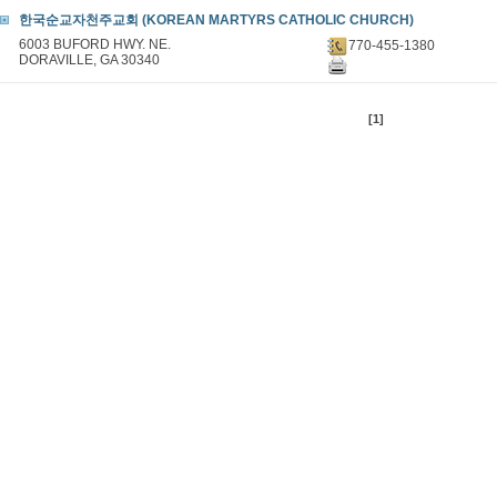
한국순교자천주교회 (KOREAN MARTYRS CATHOLIC CHURCH)
6003 BUFORD HWY. NE.
770-455-1380
DORAVILLE, GA 30340
[1]