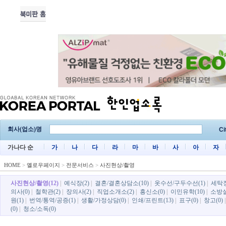
회사(업소)명
Ci
가나다 순
가
나
다
라
마
바
사
아
자
HOME
>
옐로우페이지
>
전문서비스
>
사진현상/촬영
사진현상/촬영(12)
|
예식장(2)
|
결혼/결혼상담소(10)
|
옷수선/구두수선(1)
|
세탁장
의사(0)
|
철학관(2)
|
장의사(2)
|
직업소개소(2)
|
흥신소(0)
|
이민유학(10)
|
소방설
원(1)
|
번역/통역/공증(1)
|
생활/가정상담(0)
|
인쇄/프린트(13)
|
표구(0)
|
창고(0)
(0)
|
청소/소독(0)