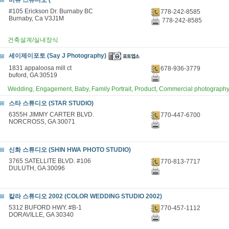
비쥬 스튜디오 (
#105 Erickson Dr. Burnaby BC
778-242-8585
Burnaby, Ca V3J1M
778-242-8585
건축설계/실내장식
세이제이포토 (Say J Photography)
1831 appaloosa mill ct
678-936-3779
buford, GA 30519
Wedding, Engagement, Baby, Family Portrait, Product, Commercial photography
스타 스튜디오 (STAR STUDIO)
6355H JIMMY CARTER BLVD.
770-447-6700
NORCROSS, GA 30071
신화 스튜디오 (SHIN HWA PHOTO STUDIO)
3765 SATELLITE BLVD. #106
770-813-7717
DULUTH, GA 30096
칼라 스튜디오 2002 (COLOR WEDDING STUDIO 2002)
5312 BUFORD HWY. #B-1
770-457-1112
DORAVILLE, GA 30340