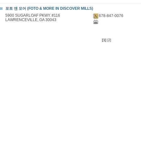
포토 앤 모어 (FOTO & MORE IN DISCOVER MILLS)
5900 SUGARLOAF PKWY. #116
678-847-0076
LAWRENCEVILLE, GA 30043
[1]
[2]